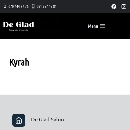
Doorgaan
070 444 87 76
061 757 45 81
naar
inhoud
De Glad
Menu
Kapsalon
Kyrah
De Glad Salon