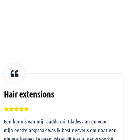
Hair extensions
H
Een kennis van mij raadde mij Gladys aan en voor
Ik
mijn eerste afspraak was ik best nerveus om naar een
en
nieuwe kapper te gaan. Maar dit was al gauw voorbij,
be