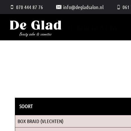
Doorgaan
070 444 87 76
info@degladsalon.nl
061 
naar
inhoud
De Glad Kapsalon
SOORT
BOX BRAID (VLECHTEN)