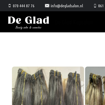
Doorgaan
070 444 87 76
info@degladsalon.nl
061 
naar
inhoud
De Glad Kapsalon